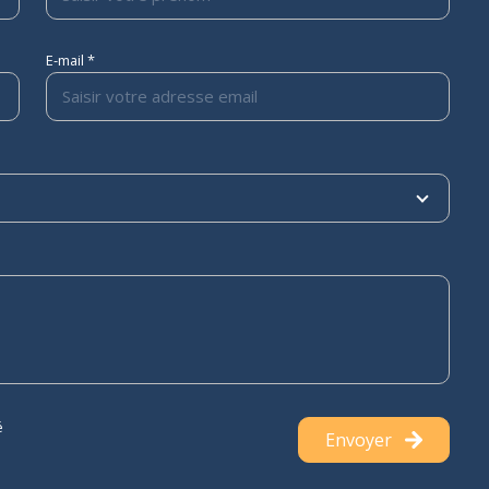
E-mail *
é
Envoyer