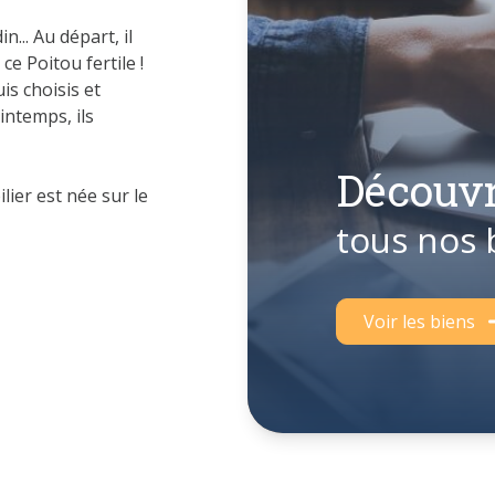
... Au départ, il
ce Poitou fertile !
is choisis et
intemps, ils
Découvr
ier est née sur le
 j’ai appris à
tous nos 
satiable de la
 la bonne réussite
Voir les biens
s à un fort sens
 votre vente de
votre futur bien
ssurer des
suite le négocier au