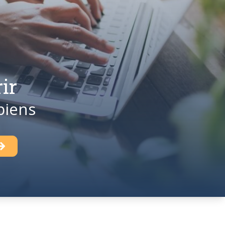
ir
biens