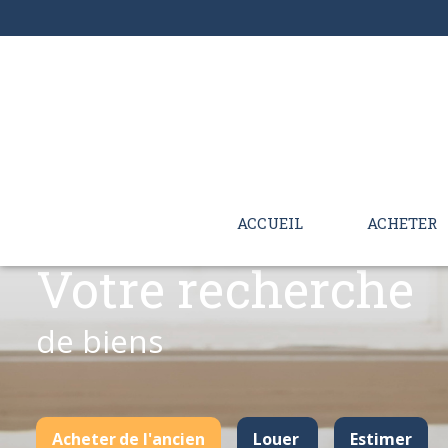
ACCUEIL
ACHETER
Votre recherche
de biens
Acheter
de l'ancien
Louer
Estimer