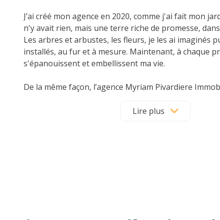
J’ai créé mon agence en 2020, comme j'ai fait mon jardin
n'y avait rien, mais une terre riche de promesse, dans 
Les arbres et arbustes, les fleurs, je les ai imaginés pu
installés, au fur et à mesure. Maintenant, à chaque pr
s'épanouissent et embellissent ma vie.
De la même façon, l’agence Myriam Pivardiere Immobil
terreau de mon expérience immobilière. Depuis 15 ans,
vous écouter, à vous comprendre, et, par mon goût in
Lire plus
recherche, à collecter les informations essentielles à
de votre projet.
Aujourd’hui, mes compétences professionnelles alliée
de l'engagement personnel sont à votre service pour
maison ou d’appartement, mais aussi pour l’achat de 
dans les meilleures conditions : Valoriser ce bien, s’a
réglementations, le visiter et le faire visiter, pour en
mieux de vos intérêts respectifs : C’est mon métier.