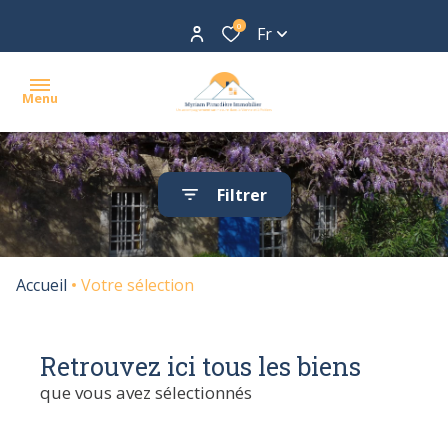
0
Fr
Menu
ACCUEIL
Filtrer
ACHETER
LOUER
Accueil
Votre sélection
BIENS
VENDUS
Retrouvez ici tous les biens
AGENCE
que vous avez sélectionnés
TARIFS
CONTACT