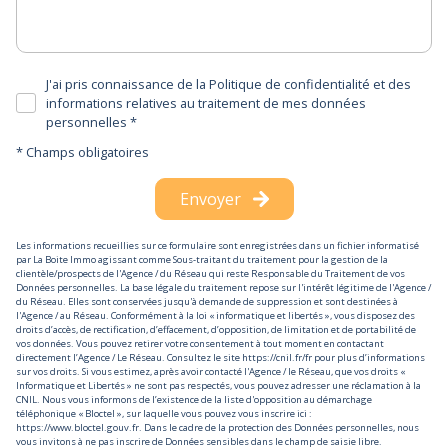
J'ai pris connaissance de la Politique de confidentialité et des
informations relatives au traitement de mes données
personnelles *
* Champs obligatoires
Envoyer
Les informations recueillies sur ce formulaire sont enregistrées dans un fichier informatisé
par La Boite Immo agissant comme Sous-traitant du traitement pour la gestion de la
clientèle/prospects de l'Agence / du Réseau qui reste Responsable du Traitement de vos
Données personnelles. La base légale du traitement repose sur l'intérêt légitime de l'Agence /
du Réseau. Elles sont conservées jusqu'à demande de suppression et sont destinées à
l'Agence / au Réseau. Conformément à la loi « informatique et libertés », vous disposez des
droits d’accès, de rectification, d’effacement, d’opposition, de limitation et de portabilité de
vos données. Vous pouvez retirer votre consentement à tout moment en contactant
directement l’Agence / Le Réseau. Consultez le site
https://cnil.fr/fr
pour plus d’informations
sur vos droits. Si vous estimez, après avoir contacté l'Agence / le Réseau, que vos droits «
Informatique et Libertés » ne sont pas respectés, vous pouvez adresser une réclamation à la
CNIL. Nous vous informons de l’existence de la liste d'opposition au démarchage
téléphonique « Bloctel », sur laquelle vous pouvez vous inscrire ici :
https://www.bloctel.gouv.fr
. Dans le cadre de la protection des Données personnelles, nous
vous invitons à ne pas inscrire de Données sensibles dans le champ de saisie libre.