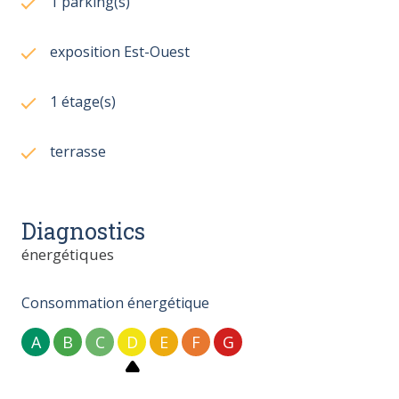
1 parking(s)
exposition Est-Ouest
1 étage(s)
terrasse
Diagnostics
énergétiques
Consommation énergétique
A
B
C
D
E
F
G