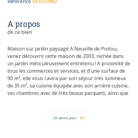
Référence
161557863
A propos
de ce bien
Maison sur jardin paysagé A Neuville de Poitou,
venez découvrir cette maison de 2003, nichée dans
un jardin méticuleusement entretenu ! A proximité de
tous les commerces et services, et d'une surface de
90 m², elle vous ravira par son séjour très lumineux
de 35 m², sa cuisine équipée avec son arrière cuisine,
ses chambres avec de très beaux parquets, ainsi que
sa salle de bain avec baignoire et douche,
entièrement carrelée. Un garage confortable
complète ce bien. Côté équipements : Chauffage par
En savoir plus
chaudière gaz, double vitrages et très bonne
isolation. Maison économe en énergie classée en
étiquette D . Diagnostics 07/05/2024 : Montant