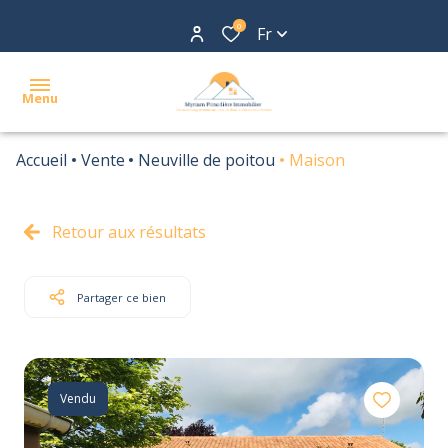
0
Fr
Menu
Accueil
Vente
Neuville de poitou
Maison
ACCUEIL
ACHETER
Retour aux résultats
LOUER
BIENS
Partager ce bien
VENDUS
AGENCE
Vendu
TARIFS
CONTACT