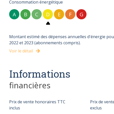
Consommation énergétique
A
B
C
D
E
F
G
Montant estimé des dépenses annuelles d'énergie pour 
2022 et 2023 (abonnements compris).
Voir le détail
Informations
financières
Prix de vente honoraires TTC
Prix de ven
inclus
exclus