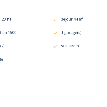
1,29 ha
séjour 44 m²
t en 1500
1 garage(s)
(x)
vue jardin
le