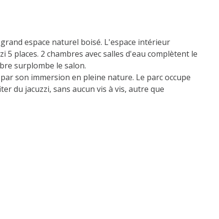
grand espace naturel boisé. L'espace intérieur
i 5 places. 2 chambres avec salles d'eau complètent le
mbre surplombe le salon.
ti par son immersion en pleine nature. Le parc occupe
ter du jacuzzi, sans aucun vis à vis, autre que
le est pour vous. Vous pouvez contacter l'agence