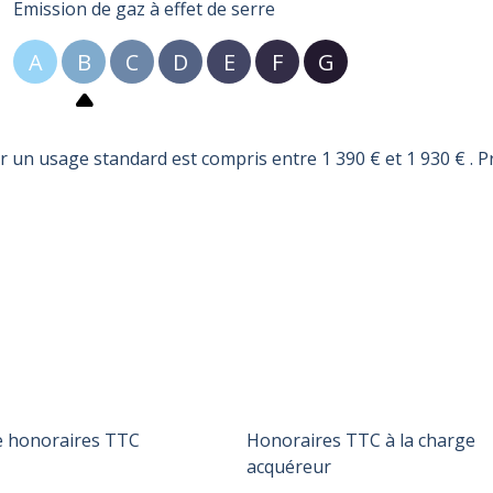
Emission de gaz à effet de serre
A
B
C
D
E
F
G
un usage standard est compris entre 1 390 € et 1 930 € . P
te honoraires TTC
Honoraires TTC à la charge
acquéreur