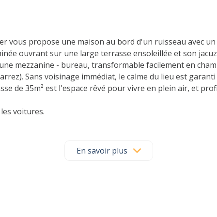
ier vous propose une maison au bord d'un ruisseau avec un 
née ouvrant sur une large terrasse ensoleillée et son jacuzz
ge, une mezzanine - bureau, transformable facilement en cha
arrez). Sans voisinage immédiat, le calme du lieu est garan
se de 35m² est l'espace rêvé pour vivre en plein air, et profi
les voitures.
riques d'appoint.
En savoir plus
maison "coup de coeur" dans un cadre enchanteur, ce domici
 une visite.
xposé sont disponibles sur le site
Géorisques