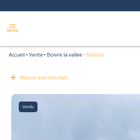
Menu
Accueil
Vente
Boivre la vallee
Maison
ACCUEIL
ACHETER
Retour aux résultats
LOUER
BIENS
VENDUS
Vendu
AGENCE
TARIFS
CONTACT