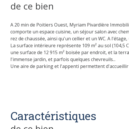
de ce bien
A 20 min de Poitiers Ouest, Myriam Pivardière Immobil
comporte un espace cuisine, un séjour salon avec chemi
rez de chaussée, ainsi qu'un cellier et un WC. A l'éta
La surface intérieure représente 109 m² au sol (104,5 C
une surface de 12 915 m² boisée par endroit, et la terras
l'immense jardin, et parfois quelques chevreuils...
Une aire de parking et l'appenti permettent d'accueillir 
Chauffage avec poele à bois central et radiateurs élect
Couverture de la maison rénovée en 2024.
Impôt foncier : 1 024 € pour 2024.
Si vous êtes en quête d'un premier logement ou d'une 
immobilière Myriam Pivardière Immobilier pour planifier
Caractéristiques
Les informations sur les risques auxquels ce bien est e
de ce bien